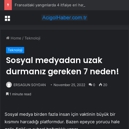
Fransa’daki yangınlarda 4 itfaiye eri hayatını kaybetti
Menu
Home
/
Teknoloji
Teknoloji
Sosyal medyadan uzak
durmanız gereken 7 neden!
ERSAGUN SOYDAN
November 25, 2022
0
20
1 minute read
Sosyal medya birden fazla insan için vaktinin büyük bir
kısmını harcadığı platformdur. Bazen epeyce yorucu hale