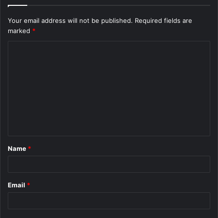
Your email address will not be published.
Required fields are
marked
*
C
o
m
m
e
n
t
Name
*
*
Email
*