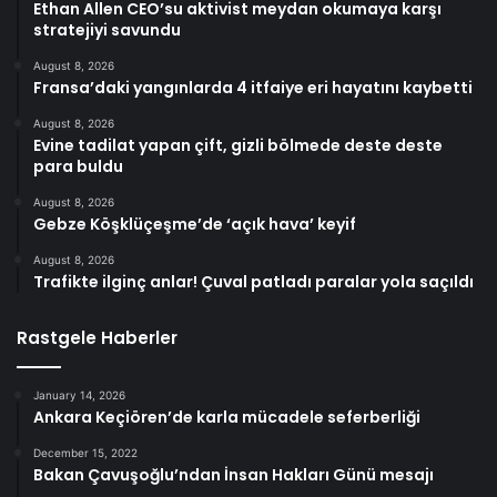
Ethan Allen CEO’su aktivist meydan okumaya karşı
stratejiyi savundu
August 8, 2026
Fransa’daki yangınlarda 4 itfaiye eri hayatını kaybetti
August 8, 2026
Evine tadilat yapan çift, gizli bölmede deste deste
para buldu
August 8, 2026
Gebze Köşklüçeşme’de ‘açık hava’ keyif
August 8, 2026
Trafikte ilginç anlar! Çuval patladı paralar yola saçıldı
Rastgele Haberler
January 14, 2026
Ankara Keçiören’de karla mücadele seferberliği
December 15, 2022
Bakan Çavuşoğlu’ndan İnsan Hakları Günü mesajı